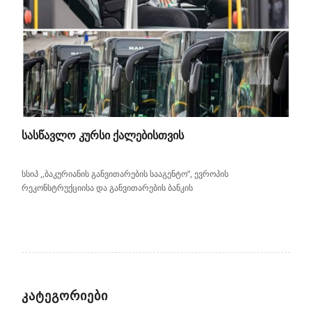
ᲡᲐᲡᲬᲐᲕᲚᲝ ᲙᲣᲠᲡᲘ ᲥᲐᲚᲔᲑᲘᲡᲗᲕᲘᲡ
სსიპ ,,ბაკურიანის განვითარების სააგენტო“, ევროპის
რეკონსტრუქციისა და განვითარების ბანკის
ᲙᲐᲢᲔᲒᲝᲠᲘᲔᲑᲘ