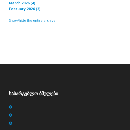
March 2026 (4)
February 2026 (3)
Show/hide the entire archive
ᲡᲐᲡᲐᲠᲒᲔᲑᲚᲝ ᲑᲛᲣᲚᲔᲑᲘ